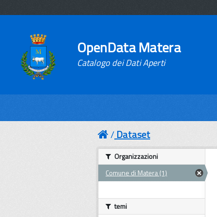
OpenData Matera
Catalogo dei Dati Aperti
Dataset
Organizzazioni
Comune di Matera (1)
temi