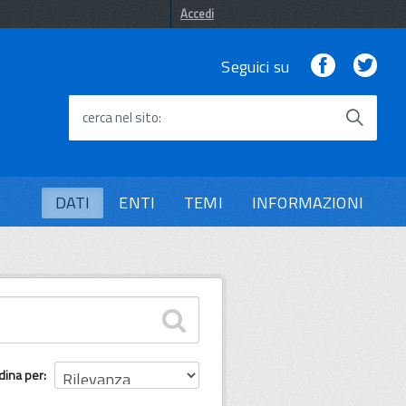
Accedi
Facebook
Twi
Seguici su
cerca nel sito
DATI
ENTI
TEMI
INFORMAZIONI
dina per