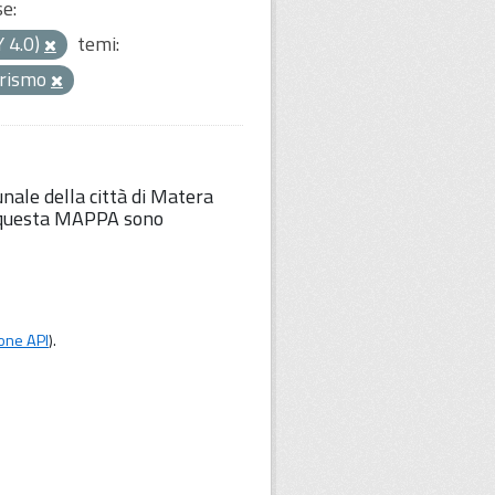
se:
Y 4.0)
temi:
urismo
unale della città di Matera
Su questa MAPPA sono
one API
).