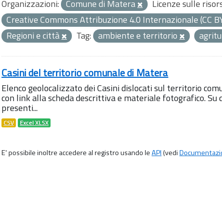
Organizzazioni:
Comune di Matera
Licenze sulle risor
Creative Commons Attribuzione 4.0 Internazionale (CC B
Regioni e città
Tag:
ambiente e territorio
agrit
Casini del territorio comunale di Matera
Elenco geolocalizzato dei Casini dislocati sul territorio com
con link alla scheda descrittiva e materiale fotografico. 
presenti...
CSV
Excel XLSX
E' possibile inoltre accedere al registro usando le
API
(vedi
Documentazi