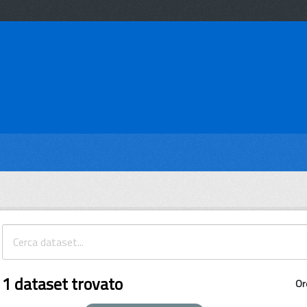
1 dataset trovato
Or