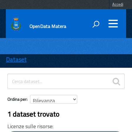
Accedi
OpenData Matera
DATI
ENTI
Dataset
TEMI
INFORMAZIONI
Ordina per
1 dataset trovato
Licenze sulle risorse: