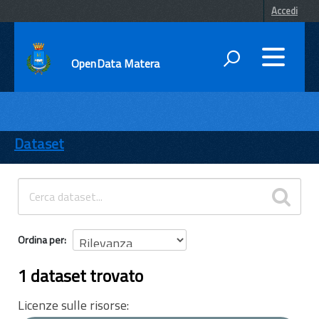
Accedi
OpenData Matera
DATI
ENTI
Dataset
TEMI
INFORMAZIONI
Ordina per
1 dataset trovato
Licenze sulle risorse: