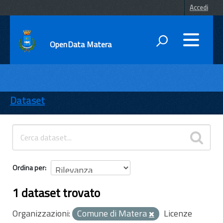
Accedi
OpenData Matera
DATI
ENTI
Dataset
TEMI
INFORMAZIONI
Ordina per
1 dataset trovato
Organizzazioni:
Comune di Matera
Licenze