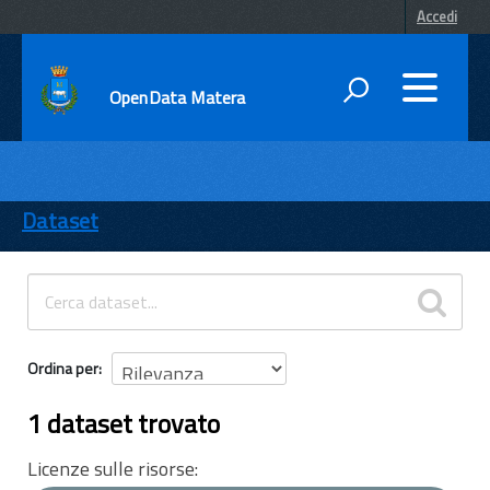
Accedi
OpenData Matera
DATI
ENTI
Dataset
TEMI
INFORMAZIONI
Ordina per
1 dataset trovato
Licenze sulle risorse: