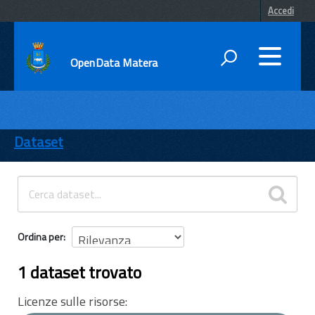
Accedi
OpenData Matera
DATI
ENTI
Dataset
TEMI
INFORMAZIONI
Ordina per
1 dataset trovato
Licenze sulle risorse: