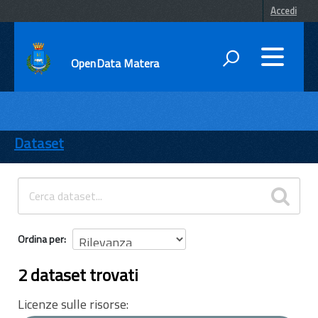
Accedi
OpenData Matera
DATI
ENTI
Dataset
TEMI
INFORMAZIONI
Ordina per
2 dataset trovati
Licenze sulle risorse: