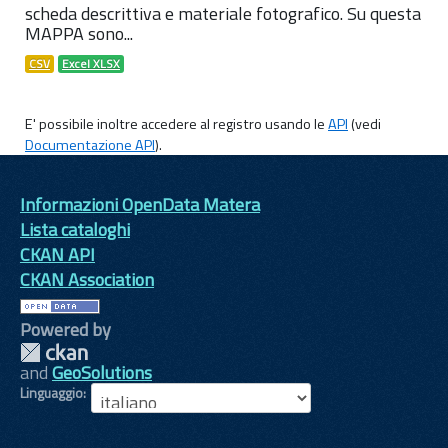
scheda descrittiva e materiale fotografico. Su questa
MAPPA sono...
CSV
Excel XLSX
E' possibile inoltre accedere al registro usando le
API
(vedi
Documentazione API
).
Informazioni OpenData Matera
Lista cataloghi
CKAN API
CKAN Association
Powered by
and
GeoSolutions
Linguaggio