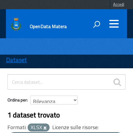
Accedi
OpenData Matera
DATI
ENTI
Dataset
TEMI
INFORMAZIONI
Ordina per
1 dataset trovato
Formati:
XLSX
Licenze sulle risorse: