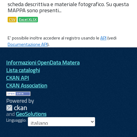
scheda descrittiva e materiale fotografico. Su questa
MAPPA sono presenti...
CSV
Excel XLSX
E' possibile inoltre accedere al registro usando le
API
(vedi
Documentazione API
).
Informazioni OpenData Matera
Lista cataloghi
CKAN API
CKAN Association
Powered by
and
GeoSolutions
Linguaggio