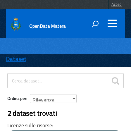
Accedi
OpenData Matera
DATI
ENTI
Dataset
TEMI
INFORMAZIONI
Ordina per
2 dataset trovati
Licenze sulle risorse: