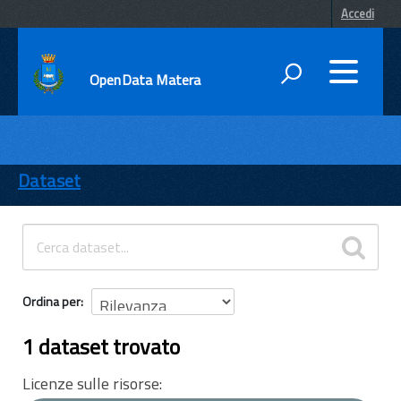
Accedi
OpenData Matera
DATI
ENTI
Dataset
TEMI
INFORMAZIONI
Ordina per
1 dataset trovato
Licenze sulle risorse: