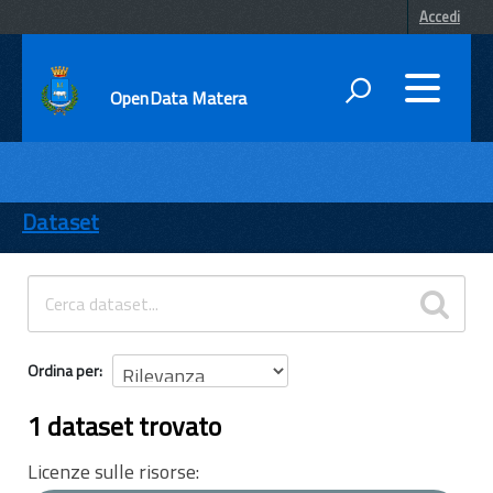
Accedi
OpenData Matera
DATI
ENTI
Dataset
TEMI
INFORMAZIONI
Ordina per
1 dataset trovato
Licenze sulle risorse: