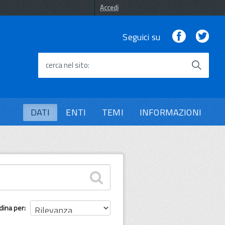
Accedi
Facebook
Twi
Seguici su
cerca nel sito
DATI
ENTI
TEMI
INFORMAZIONI
dina per