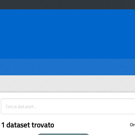
1 dataset trovato
Or