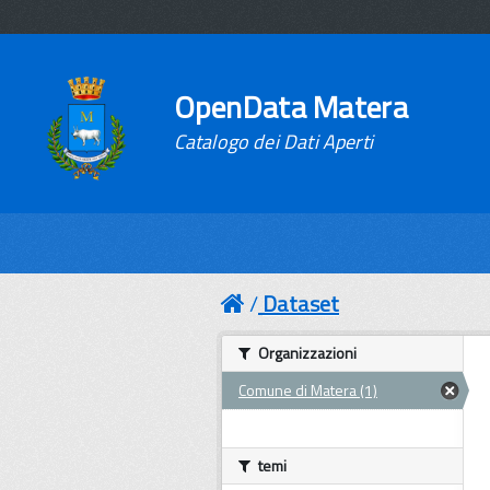
OpenData Matera
Catalogo dei Dati Aperti
Dataset
Organizzazioni
Comune di Matera (1)
temi