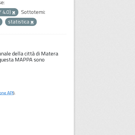
se:
Y 4.0)
Sottotemi:
statistica
unale della città di Matera
Su questa MAPPA sono
one API
).