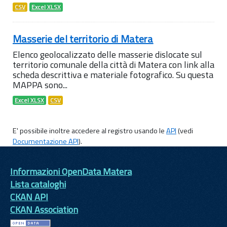
CSV
Excel XLSX
Masserie del territorio di Matera
Elenco geolocalizzato delle masserie dislocate sul
territorio comunale della città di Matera con link alla
scheda descrittiva e materiale fotografico. Su questa
MAPPA sono...
Excel XLSX
CSV
E' possibile inoltre accedere al registro usando le
API
(vedi
Documentazione API
).
Informazioni OpenData Matera
Lista cataloghi
CKAN API
CKAN Association