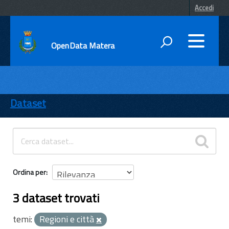
Accedi
OpenData Matera
DATI
ENTI
Dataset
TEMI
INFORMAZIONI
Ordina per
3 dataset trovati
temi:
Regioni e città