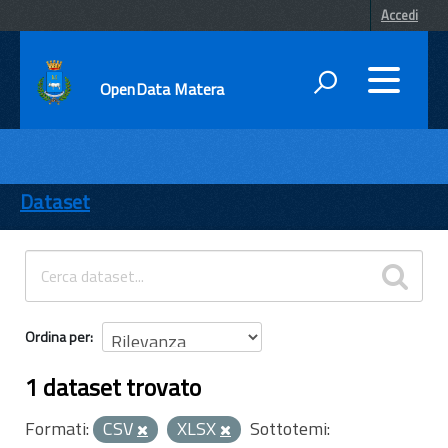
Accedi
OpenData Matera
DATI
ENTI
Dataset
TEMI
INFORMAZIONI
Ordina per
1 dataset trovato
Formati:
CSV
XLSX
Sottotemi: