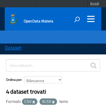
Accedi
OpenData Matera
DATI
ENTI
Dataset
TEMI
INFORMAZIONI
Ordina per
4 dataset trovati
Formati:
CSV
XLSX
temi: