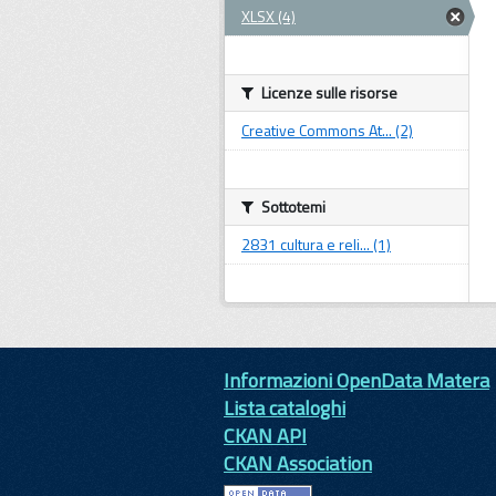
XLSX (4)
Licenze sulle risorse
Creative Commons At... (2)
Sottotemi
2831 cultura e reli... (1)
Informazioni OpenData Matera
Lista cataloghi
CKAN API
CKAN Association