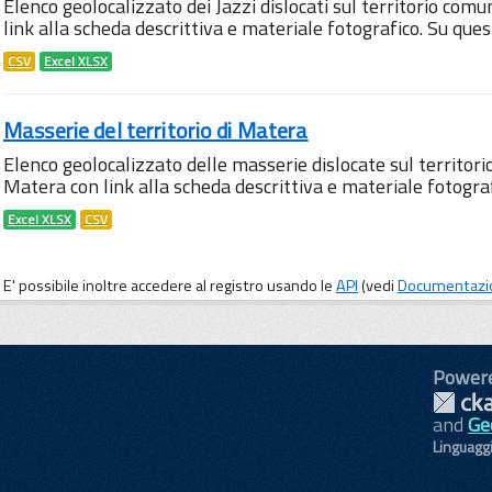
Elenco geolocalizzato dei Jazzi dislocati sul territorio comu
link alla scheda descrittiva e materiale fotografico. Su qu
CSV
Excel XLSX
Masserie del territorio di Matera
Elenco geolocalizzato delle masserie dislocate sul territori
Matera con link alla scheda descrittiva e materiale fotogra
Excel XLSX
CSV
E' possibile inoltre accedere al registro usando le
API
(vedi
Documentazi
Power
and
Ge
Linguagg