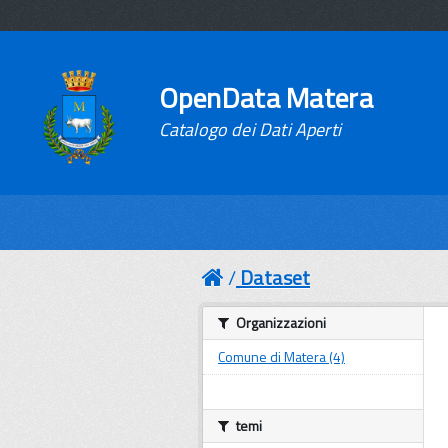
OpenData Matera
Catalogo dei Dati Aperti
Dataset
Organizzazioni
Comune di Matera (4)
temi