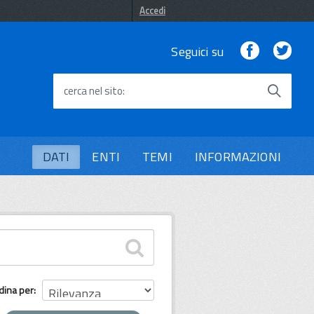
Accedi
Facebook
Twi
Seguici su
cerca nel sito
DATI
ENTI
TEMI
INFORMAZIONI
dina per