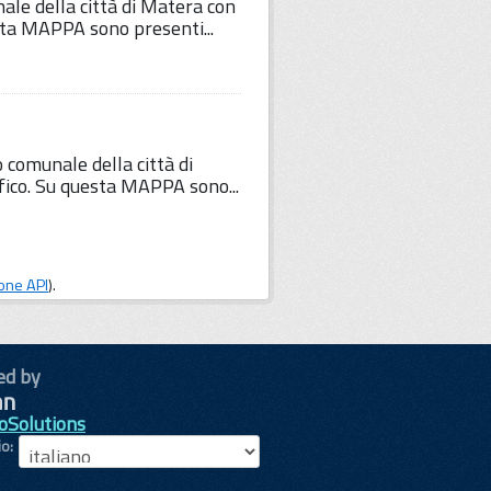
nale della città di Matera con
esta MAPPA sono presenti...
o comunale della città di
fico. Su questa MAPPA sono...
one API
).
ed by
oSolutions
io