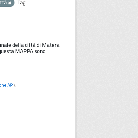
ittà
Tag:
unale della città di Matera
Su questa MAPPA sono
one API
).