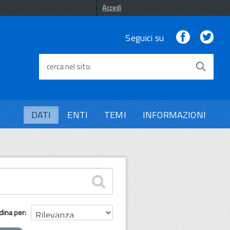
Accedi
Facebook
Twi
Seguici su
cerca nel sito
DATI
ENTI
TEMI
INFORMAZIONI
dina per