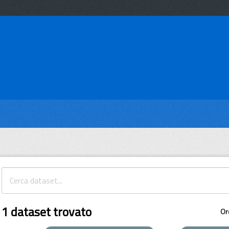
1 dataset trovato
Or