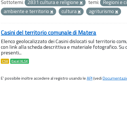
Sottotemi:
2831 cultura e religione
temi:
Regioni e c
ambiente e territorio
cultura
agriturismo
Casini del territorio comunale di Matera
Elenco geolocalizzato dei Casini dislocati sul territorio com
con link alla scheda descrittiva e materiale fotografico. 
presenti...
CSV
Excel XLSX
E' possibile inoltre accedere al registro usando le
API
(vedi
Documentazi