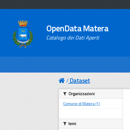
OpenData Matera
Catalogo dei Dati Aperti
Dataset
Organizzazioni
Comune di Matera (1)
temi