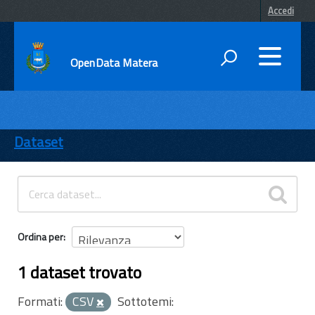
Accedi
OpenData Matera
DATI
ENTI
Dataset
TEMI
INFORMAZIONI
Ordina per
1 dataset trovato
Formati:
CSV
Sottotemi: