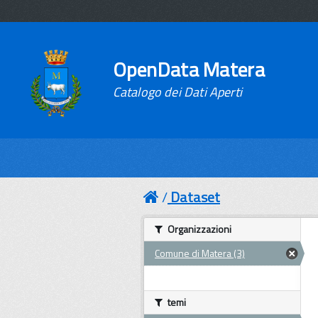
OpenData Matera
Catalogo dei Dati Aperti
Dataset
Organizzazioni
Comune di Matera (3)
temi