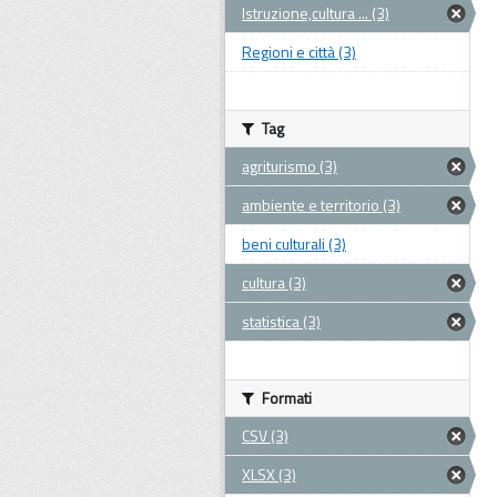
Istruzione,cultura ... (3)
Regioni e città (3)
Tag
agriturismo (3)
ambiente e territorio (3)
beni culturali (3)
cultura (3)
statistica (3)
Formati
CSV (3)
XLSX (3)