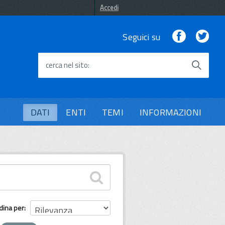
Accedi
Facebook
Twi
Seguici su
cerca nel sito
DATI
ENTI
TEMI
INFORMAZIONI
dina per