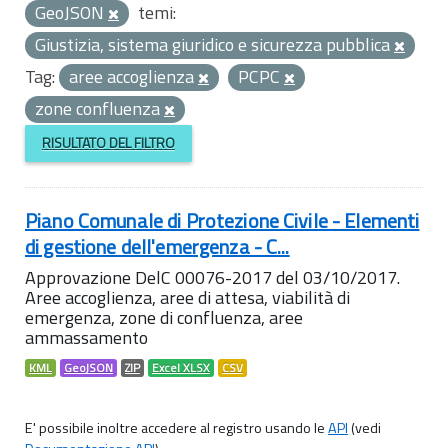
GeoJSON
temi:
Giustizia, sistema giuridico e sicurezza pubblica
Tag:
aree accoglienza
PCPC
zone confluenza
RISULTATO DEL FILTRO
Piano Comunale di Protezione Civile - Elementi
di gestione dell'emergenza - C...
Approvazione DelC 00076-2017 del 03/10/2017.
Aree accoglienza, aree di attesa, viabilità di
emergenza, zone di confluenza, aree
ammassamento
KML
GeoJSON
ZIP
Excel XLSX
CSV
E' possibile inoltre accedere al registro usando le
API
(vedi