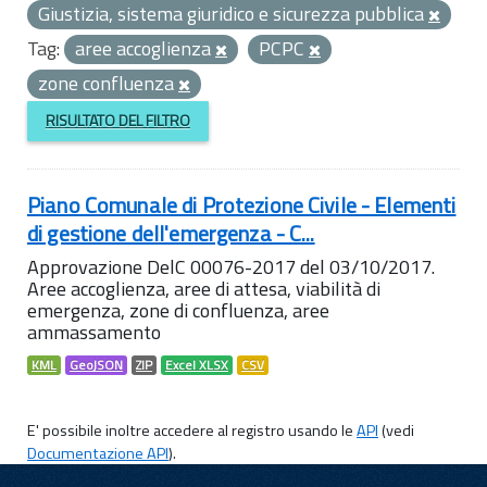
Giustizia, sistema giuridico e sicurezza pubblica
Tag:
aree accoglienza
PCPC
zone confluenza
RISULTATO DEL FILTRO
Piano Comunale di Protezione Civile - Elementi
di gestione dell'emergenza - C...
Approvazione DelC 00076-2017 del 03/10/2017.
Aree accoglienza, aree di attesa, viabilità di
emergenza, zone di confluenza, aree
ammassamento
KML
GeoJSON
ZIP
Excel XLSX
CSV
E' possibile inoltre accedere al registro usando le
API
(vedi
Documentazione API
).