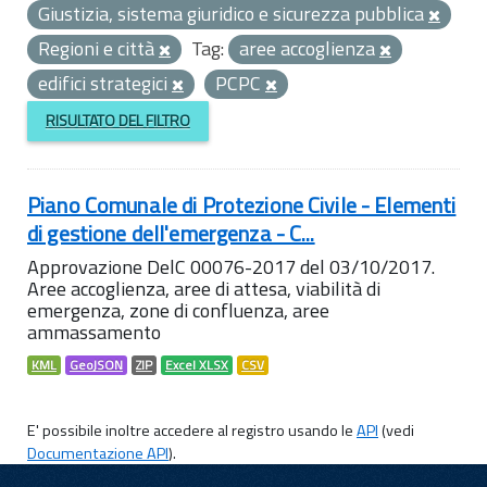
Giustizia, sistema giuridico e sicurezza pubblica
Regioni e città
Tag:
aree accoglienza
edifici strategici
PCPC
RISULTATO DEL FILTRO
Piano Comunale di Protezione Civile - Elementi
di gestione dell'emergenza - C...
Approvazione DelC 00076-2017 del 03/10/2017.
Aree accoglienza, aree di attesa, viabilità di
emergenza, zone di confluenza, aree
ammassamento
KML
GeoJSON
ZIP
Excel XLSX
CSV
E' possibile inoltre accedere al registro usando le
API
(vedi
Documentazione API
).