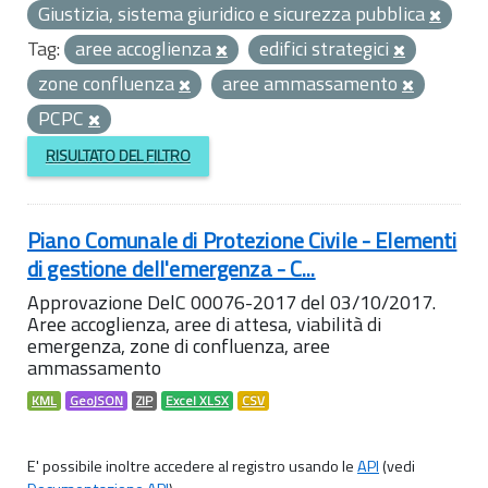
Giustizia, sistema giuridico e sicurezza pubblica
Tag:
aree accoglienza
edifici strategici
zone confluenza
aree ammassamento
PCPC
RISULTATO DEL FILTRO
Piano Comunale di Protezione Civile - Elementi
di gestione dell'emergenza - C...
Approvazione DelC 00076-2017 del 03/10/2017.
Aree accoglienza, aree di attesa, viabilità di
emergenza, zone di confluenza, aree
ammassamento
KML
GeoJSON
ZIP
Excel XLSX
CSV
E' possibile inoltre accedere al registro usando le
API
(vedi