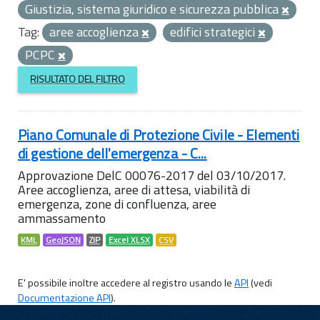
Giustizia, sistema giuridico e sicurezza pubblica
Tag:
aree accoglienza
edifici strategici
PCPC
RISULTATO DEL FILTRO
Piano Comunale di Protezione Civile - Elementi
di gestione dell'emergenza - C...
Approvazione DelC 00076-2017 del 03/10/2017.
Aree accoglienza, aree di attesa, viabilità di
emergenza, zone di confluenza, aree
ammassamento
KML
GeoJSON
ZIP
Excel XLSX
CSV
E' possibile inoltre accedere al registro usando le
API
(vedi
Documentazione API
).