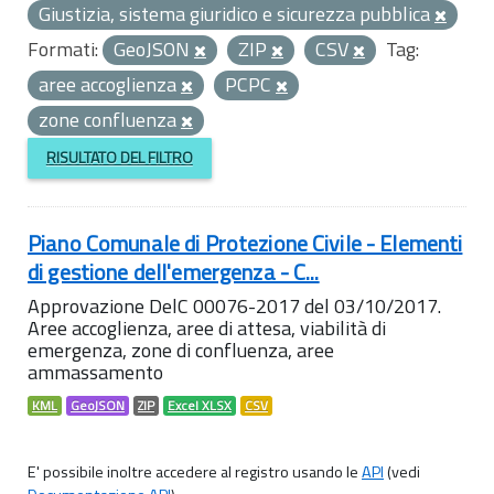
Giustizia, sistema giuridico e sicurezza pubblica
Formati:
GeoJSON
ZIP
CSV
Tag:
aree accoglienza
PCPC
zone confluenza
RISULTATO DEL FILTRO
Piano Comunale di Protezione Civile - Elementi
di gestione dell'emergenza - C...
Approvazione DelC 00076-2017 del 03/10/2017.
Aree accoglienza, aree di attesa, viabilità di
emergenza, zone di confluenza, aree
ammassamento
KML
GeoJSON
ZIP
Excel XLSX
CSV
E' possibile inoltre accedere al registro usando le
API
(vedi