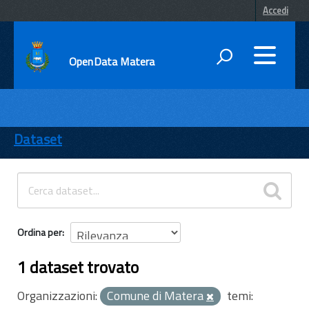
Accedi
OpenData Matera
DATI
ENTI
Dataset
TEMI
INFORMAZIONI
Ordina per
1 dataset trovato
Organizzazioni:
Comune di Matera
temi: