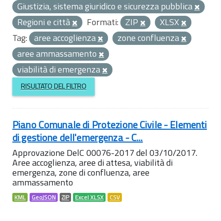
Giustizia, sistema giuridico e sicurezza pubblica
Regioni e città
Formati:
ZIP
XLSX
Tag:
aree accoglienza
zone confluenza
aree ammassamento
viabilità di emergenza
RISULTATO DEL FILTRO
Piano Comunale di Protezione Civile - Elementi
di gestione dell'emergenza - C...
Approvazione DelC 00076-2017 del 03/10/2017.
Aree accoglienza, aree di attesa, viabilità di
emergenza, zone di confluenza, aree
ammassamento
KML
GeoJSON
ZIP
Excel XLSX
CSV