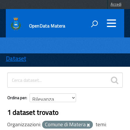
Accedi
OpenData Matera
DATI
ENTI
Dataset
TEMI
INFORMAZIONI
Ordina per
1 dataset trovato
Organizzazioni:
Comune di Matera
temi: