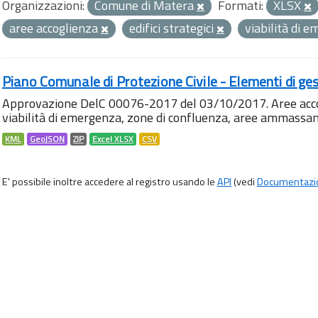
Organizzazioni:
Comune di Matera
Formati:
XLSX
aree accoglienza
edifici strategici
viabilità di 
Piano Comunale di Protezione Civile - Elementi di ges
Approvazione DelC 00076-2017 del 03/10/2017. Aree accog
viabilità di emergenza, zone di confluenza, aree ammass
KML
GeoJSON
ZIP
Excel XLSX
CSV
E' possibile inoltre accedere al registro usando le
API
(vedi
Documentazi