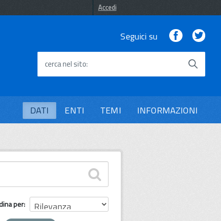
Accedi
Facebook
Twi
Seguici su
cerca nel sito
DATI
ENTI
TEMI
INFORMAZIONI
dina per