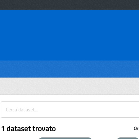
1 dataset trovato
Or