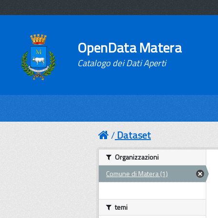
OpenData Matera
Catalogo dei Dati Aperti
Dataset
Organizzazioni
Comune di Matera (1)
temi