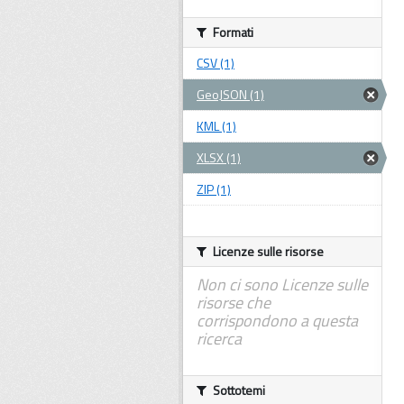
Formati
CSV (1)
GeoJSON (1)
KML (1)
XLSX (1)
ZIP (1)
Licenze sulle risorse
Non ci sono Licenze sulle
risorse che
corrispondono a questa
ricerca
Sottotemi