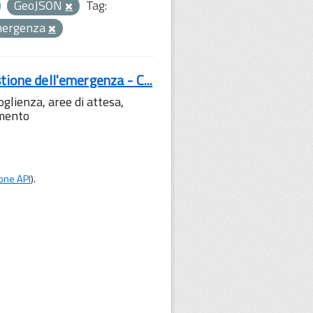
GeoJSON
Tag:
emergenza
tione dell'emergenza - C...
lienza, aree di attesa,
amento
one API
).