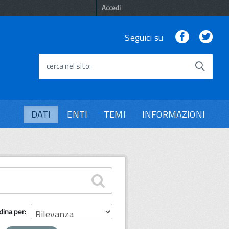
Accedi
Facebook
Twi
Seguici su
cerca nel sito
DATI
ENTI
TEMI
INFORMAZIONI
dina per