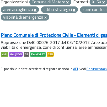
Organizzazioni:
Comune di Matera
Formati:
XLSX
aree accoglienza
edifici strategici
zone conflu
viabilità di emergenza
Piano Comunale di Protezione Civile - Elementi di ges
Approvazione DelC 00076-2017 del 03/10/2017. Aree accog
viabilità di emergenza, zone di confluenza, aree ammass
KML
GeoJSON
ZIP
Excel XLSX
CSV
E' possibile inoltre accedere al registro usando le
API
(vedi
Documentazi