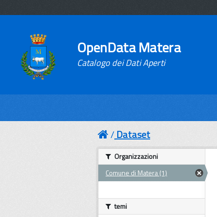
OpenData Matera
Catalogo dei Dati Aperti
Dataset
Organizzazioni
Comune di Matera (1)
temi