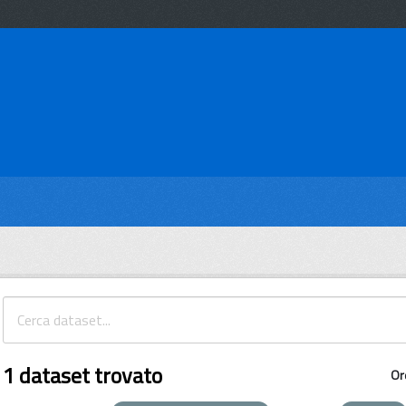
1 dataset trovato
Or