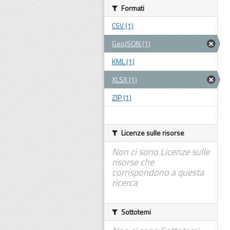
Formati
CSV (1)
GeoJSON (1)
KML (1)
XLSX (1)
ZIP (1)
Licenze sulle risorse
Non ci sono Licenze sulle
risorse che
corrispondono a questa
ricerca
Sottotemi