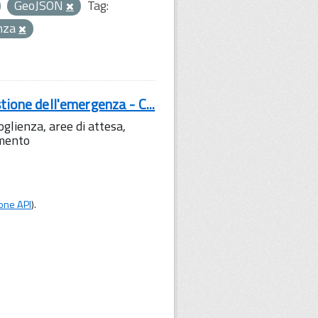
GeoJSON
Tag:
enza
tione dell'emergenza - C...
lienza, aree di attesa,
amento
one API
).