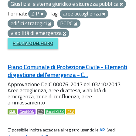
Giustizia, sistema giuridico e sicurezza pubblica
Formati:
ZIP
Tag:
aree accoglienza
edifici strategici
PCPC
viabilità di emergenza
RISULTATO DEL FILTRO
Piano Comunale di Protezione Civile - Elementi
di gestione dell'emergenza - C...
Approvazione DelC 00076-2017 del 03/10/2017.
Aree accoglienza, aree di attesa, viabilità di
emergenza, zone di confluenza, aree
ammassamento
KML
GeoJSON
ZIP
Excel XLSX
CSV
E' possibile inoltre accedere al registro usando le
API
(vedi