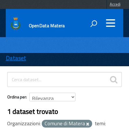
Accedi
OpenData Matera
DATI
ENTI
Dataset
TEMI
INFORMAZIONI
Ordina per
1 dataset trovato
Organizzazioni:
Comune di Matera
temi: