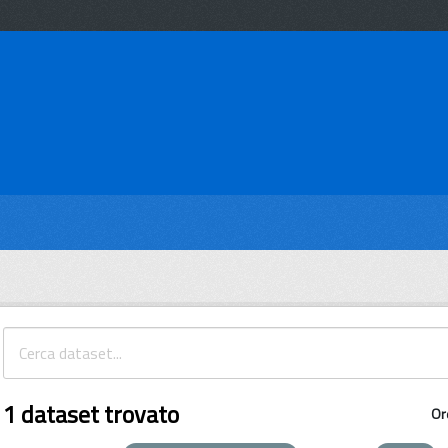
1 dataset trovato
Or