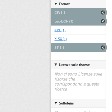
Formati
CSV (1)
GeoJSON (1)
KML (1)
XLSX (1)
ZIP (1)
Licenze sulle risorse
Non ci sono Licenze sulle
risorse che
corrispondono a questa
ricerca
Sottotemi