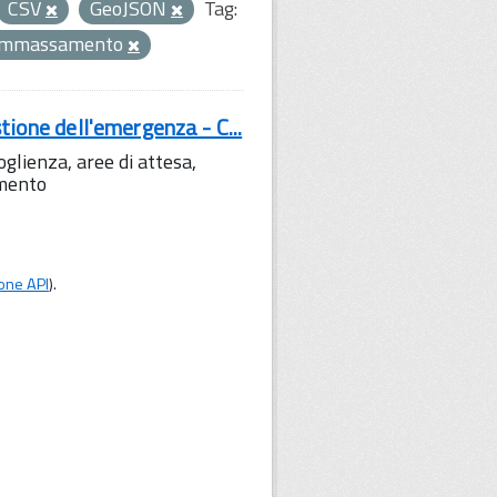
CSV
GeoJSON
Tag:
ammassamento
tione dell'emergenza - C...
lienza, aree di attesa,
amento
one API
).