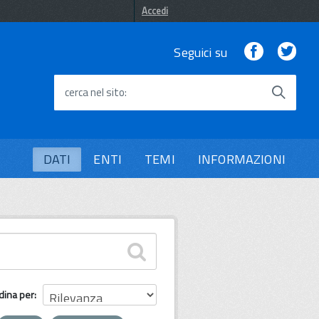
Accedi
Facebook
Twi
Seguici su
cerca nel sito
DATI
ENTI
TEMI
INFORMAZIONI
dina per