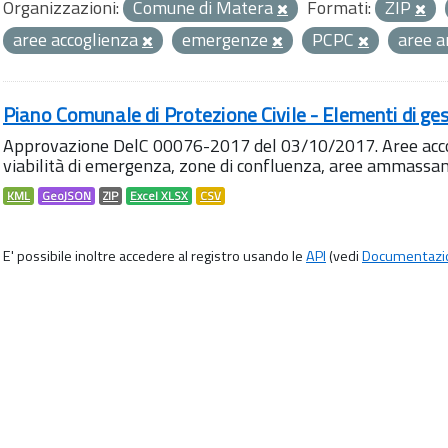
Organizzazioni:
Comune di Matera
Formati:
ZIP
aree accoglienza
emergenze
PCPC
aree 
Piano Comunale di Protezione Civile - Elementi di ges
Approvazione DelC 00076-2017 del 03/10/2017. Aree accog
viabilità di emergenza, zone di confluenza, aree ammass
KML
GeoJSON
ZIP
Excel XLSX
CSV
E' possibile inoltre accedere al registro usando le
API
(vedi
Documentazi