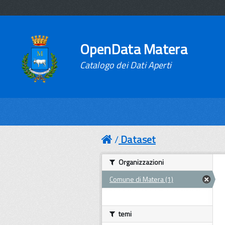
OpenData Matera
Catalogo dei Dati Aperti
Dataset
Organizzazioni
Comune di Matera (1)
temi