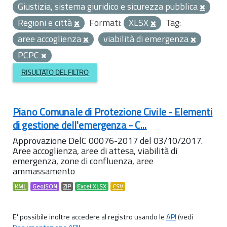
Giustizia, sistema giuridico e sicurezza pubblica
Regioni e città
Formati:
XLSX
Tag:
aree accoglienza
viabilità di emergenza
PCPC
RISULTATO DEL FILTRO
Piano Comunale di Protezione Civile - Elementi
di gestione dell'emergenza - C...
Approvazione DelC 00076-2017 del 03/10/2017.
Aree accoglienza, aree di attesa, viabilità di
emergenza, zone di confluenza, aree
ammassamento
KML
GeoJSON
ZIP
Excel XLSX
CSV
E' possibile inoltre accedere al registro usando le
API
(vedi