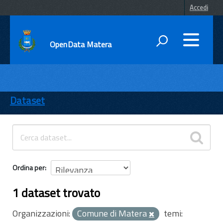
Accedi
OpenData Matera
DATI
ENTI
Dataset
TEMI
INFORMAZIONI
Ordina per
1 dataset trovato
Organizzazioni:
Comune di Matera
temi: