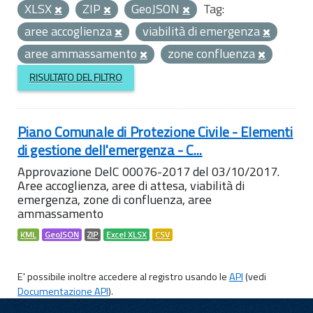
XLSX
ZIP
GeoJSON
Tag:
aree accoglienza
viabilità di emergenza
aree ammassamento
zone confluenza
RISULTATO DEL FILTRO
Piano Comunale di Protezione Civile - Elementi
di gestione dell'emergenza - C...
Approvazione DelC 00076-2017 del 03/10/2017.
Aree accoglienza, aree di attesa, viabilità di
emergenza, zone di confluenza, aree
ammassamento
KML
GeoJSON
ZIP
Excel XLSX
CSV
E' possibile inoltre accedere al registro usando le
API
(vedi
Documentazione API
).