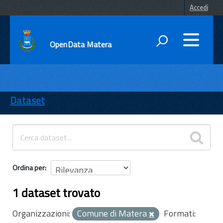
Accedi
OpenData Matera
DATI
ENTI
Dataset
TEMI
INFORMAZIONI
Ordina per
1 dataset trovato
Organizzazioni:
Comune di Matera
Formati: