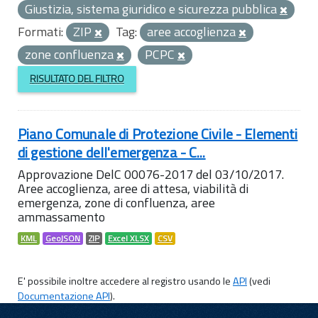
Giustizia, sistema giuridico e sicurezza pubblica
Formati:
ZIP
Tag:
aree accoglienza
zone confluenza
PCPC
RISULTATO DEL FILTRO
Piano Comunale di Protezione Civile - Elementi
di gestione dell'emergenza - C...
Approvazione DelC 00076-2017 del 03/10/2017.
Aree accoglienza, aree di attesa, viabilità di
emergenza, zone di confluenza, aree
ammassamento
KML
GeoJSON
ZIP
Excel XLSX
CSV
E' possibile inoltre accedere al registro usando le
API
(vedi
Documentazione API
).