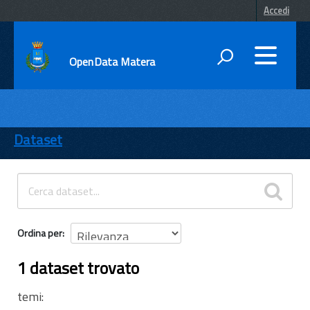
Accedi
OpenData Matera
DATI
ENTI
Dataset
TEMI
INFORMAZIONI
Ordina per
1 dataset trovato
temi: