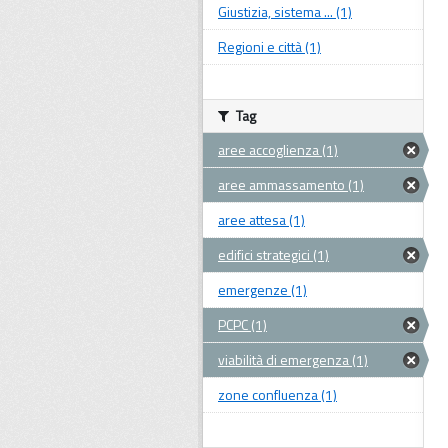
Giustizia, sistema ... (1)
Regioni e città (1)
Tag
aree accoglienza (1)
aree ammassamento (1)
aree attesa (1)
edifici strategici (1)
emergenze (1)
PCPC (1)
viabilità di emergenza (1)
zone confluenza (1)