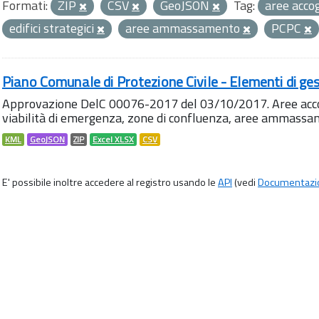
Formati:
ZIP
CSV
GeoJSON
Tag:
aree acco
edifici strategici
aree ammassamento
PCPC
Piano Comunale di Protezione Civile - Elementi di ges
Approvazione DelC 00076-2017 del 03/10/2017. Aree accog
viabilità di emergenza, zone di confluenza, aree ammass
KML
GeoJSON
ZIP
Excel XLSX
CSV
E' possibile inoltre accedere al registro usando le
API
(vedi
Documentazi