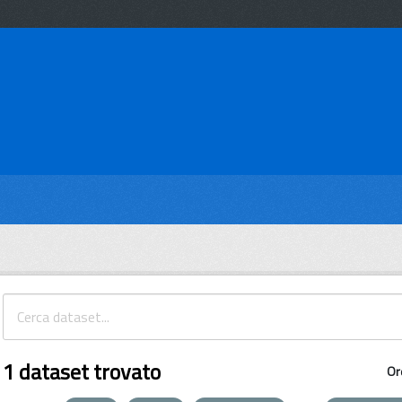
1 dataset trovato
Or