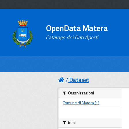
OpenData Matera
Catalogo dei Dati Aperti
Dataset
Organizzazioni
Comune di Matera (1)
temi