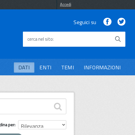
Accedi
Facebook
Twi
Seguici su
cerca nel sito
DATI
ENTI
TEMI
INFORMAZIONI
dina per