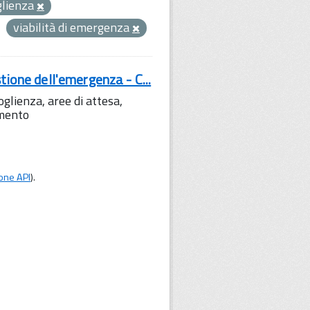
glienza
viabilità di emergenza
tione dell'emergenza - C...
lienza, aree di attesa,
amento
one API
).