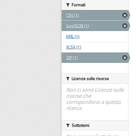
Formati
CSV (1)
GeoJSON (1)
KML (1)
XLSX (1)
ZIP (1)
Licenze sulle risorse
Non ci sono Licenze sulle
risorse che
corrispondono a questa
ricerca
Sottotemi