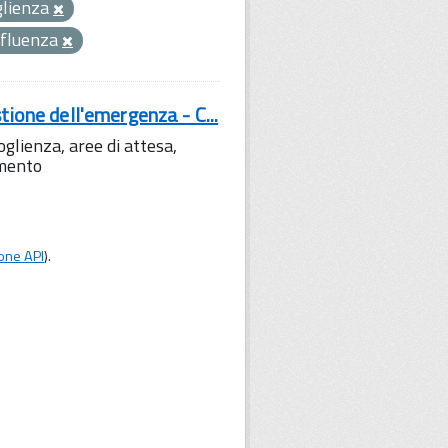
glienza
nfluenza
tione dell'emergenza - C...
lienza, aree di attesa,
amento
one API
).