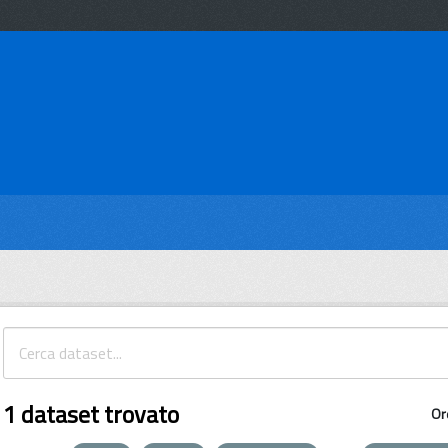
1 dataset trovato
Or