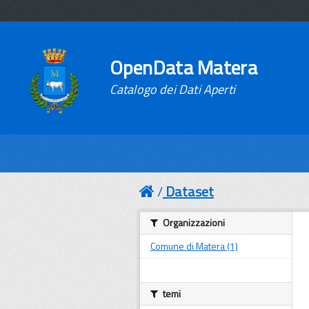
OpenData Matera
Catalogo dei Dati Aperti
Dataset
Organizzazioni
Comune di Matera (1)
temi