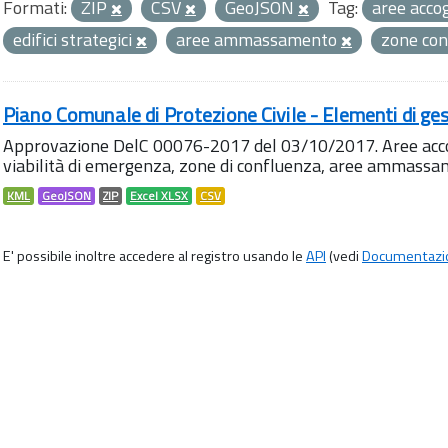
Formati:
ZIP
CSV
GeoJSON
Tag:
aree acco
edifici strategici
aree ammassamento
zone co
Piano Comunale di Protezione Civile - Elementi di ges
Approvazione DelC 00076-2017 del 03/10/2017. Aree accog
viabilità di emergenza, zone di confluenza, aree ammass
KML
GeoJSON
ZIP
Excel XLSX
CSV
E' possibile inoltre accedere al registro usando le
API
(vedi
Documentazi