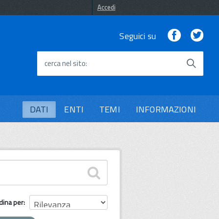
Accedi
Facebook
Twi
Seguici su
cerca nel sito
DATI
ENTI
TEMI
INFORMAZIONI
dina per