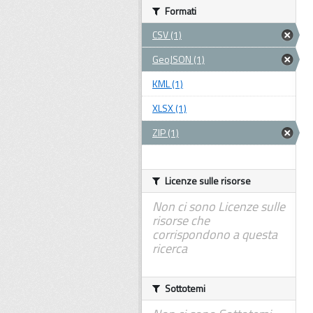
Formati
CSV (1)
GeoJSON (1)
KML (1)
XLSX (1)
ZIP (1)
Licenze sulle risorse
Non ci sono Licenze sulle
risorse che
corrispondono a questa
ricerca
Sottotemi