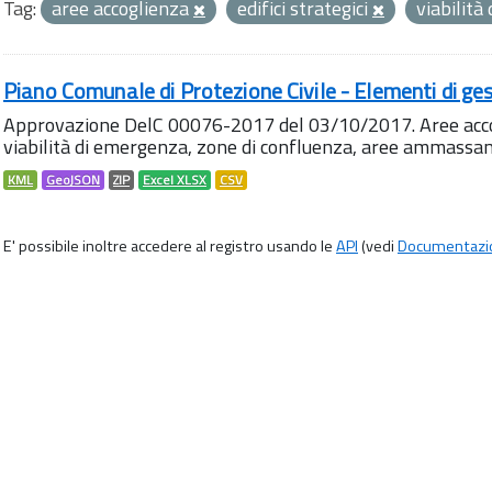
Tag:
aree accoglienza
edifici strategici
viabilit
Piano Comunale di Protezione Civile - Elementi di ges
Approvazione DelC 00076-2017 del 03/10/2017. Aree accog
viabilità di emergenza, zone di confluenza, aree ammass
KML
GeoJSON
ZIP
Excel XLSX
CSV
E' possibile inoltre accedere al registro usando le
API
(vedi
Documentazi