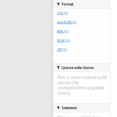
Formati
CSV (1)
GeoJSON (1)
KML (1)
XLSX (1)
ZIP (1)
Licenze sulle risorse
Non ci sono Licenze sulle
risorse che
corrispondono a questa
ricerca
Sottotemi