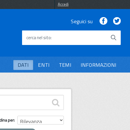
Accedi
Facebook
Twi
Seguici su
cerca nel sito
DATI
ENTI
TEMI
INFORMAZIONI
dina per