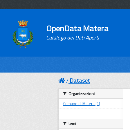
OpenData Matera
Catalogo dei Dati Aperti
Dataset
Organizzazioni
Comune di Matera (1)
temi