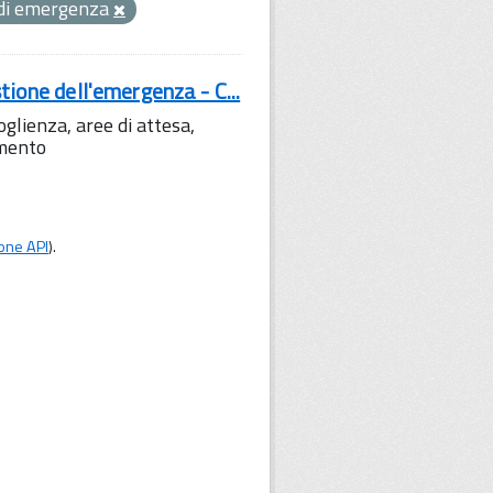
à di emergenza
tione dell'emergenza - C...
lienza, aree di attesa,
amento
one API
).