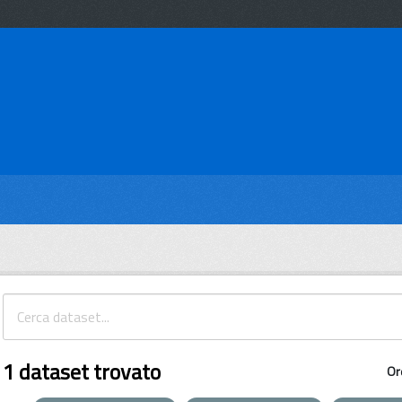
1 dataset trovato
Or