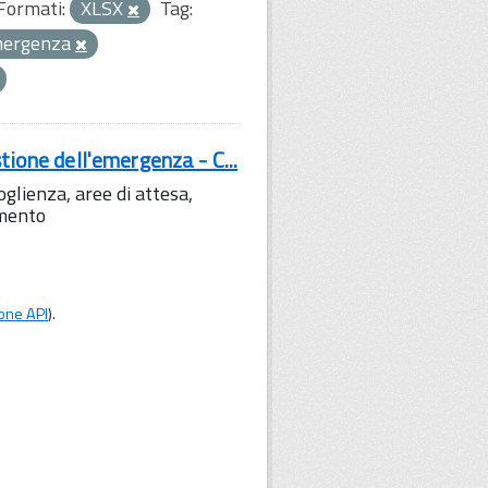
Formati:
XLSX
Tag:
emergenza
tione dell'emergenza - C...
lienza, aree di attesa,
amento
one API
).