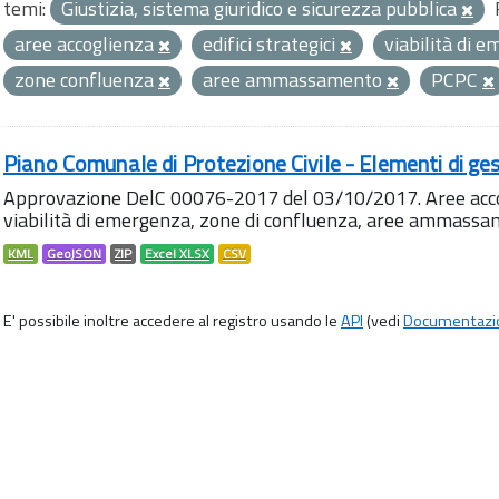
temi:
Giustizia, sistema giuridico e sicurezza pubblica
aree accoglienza
edifici strategici
viabilità di 
zone confluenza
aree ammassamento
PCPC
Piano Comunale di Protezione Civile - Elementi di ges
Approvazione DelC 00076-2017 del 03/10/2017. Aree accog
viabilità di emergenza, zone di confluenza, aree ammass
KML
GeoJSON
ZIP
Excel XLSX
CSV
E' possibile inoltre accedere al registro usando le
API
(vedi
Documentazi