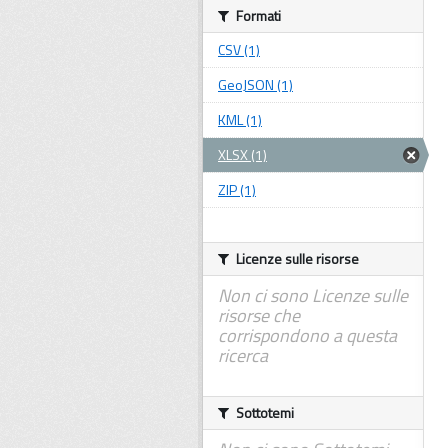
Formati
CSV (1)
GeoJSON (1)
KML (1)
XLSX (1)
ZIP (1)
Licenze sulle risorse
Non ci sono Licenze sulle
risorse che
corrispondono a questa
ricerca
Sottotemi