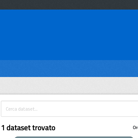
1 dataset trovato
Or