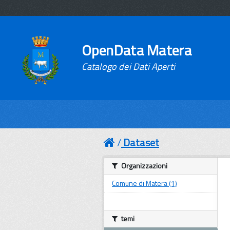
OpenData Matera
Catalogo dei Dati Aperti
Dataset
Organizzazioni
Comune di Matera (1)
temi