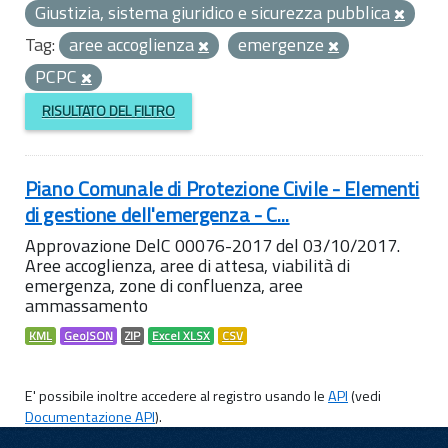
Giustizia, sistema giuridico e sicurezza pubblica
Tag:
aree accoglienza
emergenze
PCPC
RISULTATO DEL FILTRO
Piano Comunale di Protezione Civile - Elementi
di gestione dell'emergenza - C...
Approvazione DelC 00076-2017 del 03/10/2017.
Aree accoglienza, aree di attesa, viabilità di
emergenza, zone di confluenza, aree
ammassamento
KML
GeoJSON
ZIP
Excel XLSX
CSV
E' possibile inoltre accedere al registro usando le
API
(vedi
Documentazione API
).