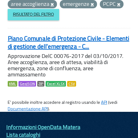
aree accoglienza
emergenze
PCPC
RISULTATO DEL FILTRO
Piano Comunale di Protezione Civile - Elementi
di gestione dell'emergenza - C...
Approvazione DelC 00076-2017 del 03/10/2017.
Aree accoglienza, aree di attesa, viabilità di
emergenza, zone di confluenza, aree
ammassamento
KML
GeoJSON
ZIP
Excel XLSX
CSV
E' possibile inoltre accedere al registro usando le
API
(vedi
Documentazione API
).
Informazioni OpenData Matera
Lista cataloghi