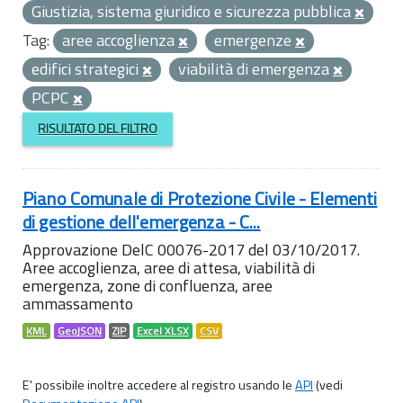
Giustizia, sistema giuridico e sicurezza pubblica
Tag:
aree accoglienza
emergenze
edifici strategici
viabilità di emergenza
PCPC
RISULTATO DEL FILTRO
Piano Comunale di Protezione Civile - Elementi
di gestione dell'emergenza - C...
Approvazione DelC 00076-2017 del 03/10/2017.
Aree accoglienza, aree di attesa, viabilità di
emergenza, zone di confluenza, aree
ammassamento
KML
GeoJSON
ZIP
Excel XLSX
CSV
E' possibile inoltre accedere al registro usando le
API
(vedi