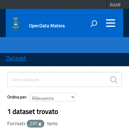
Accedi
OpenData Matera
DATI
ENTI
Dataset
TEMI
INFORMAZIONI
Ordina per
1 dataset trovato
Formati:
ZIP
temi: