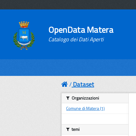
OpenData Matera
Catalogo dei Dati Aperti
Dataset
Organizzazioni
Comune di Matera (1)
temi