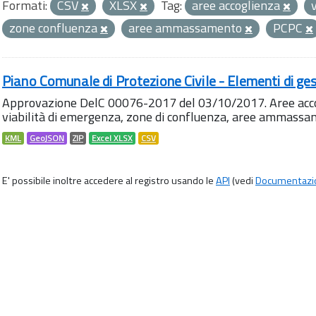
Formati:
CSV
XLSX
Tag:
aree accoglienza
zone confluenza
aree ammassamento
PCPC
Piano Comunale di Protezione Civile - Elementi di ges
Approvazione DelC 00076-2017 del 03/10/2017. Aree accog
viabilità di emergenza, zone di confluenza, aree ammass
KML
GeoJSON
ZIP
Excel XLSX
CSV
E' possibile inoltre accedere al registro usando le
API
(vedi
Documentazi