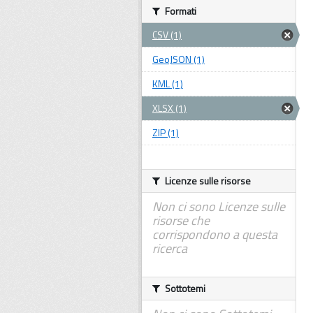
Formati
CSV (1)
GeoJSON (1)
KML (1)
XLSX (1)
ZIP (1)
Licenze sulle risorse
Non ci sono Licenze sulle
risorse che
corrispondono a questa
ricerca
Sottotemi