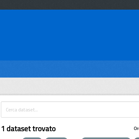
1 dataset trovato
Or