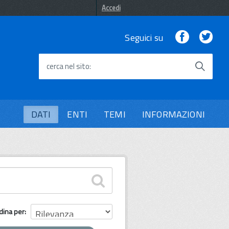
Accedi
Facebook
Twi
Seguici su
cerca nel sito
DATI
ENTI
TEMI
INFORMAZIONI
dina per