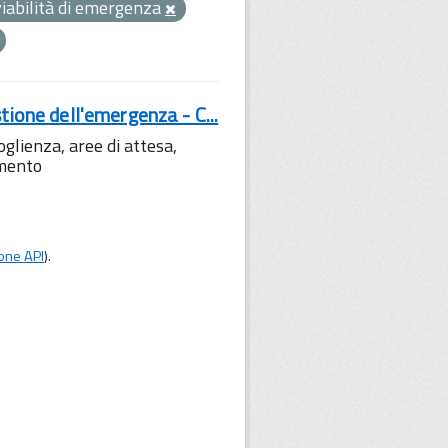
viabilità di emergenza
tione dell'emergenza - C...
lienza, aree di attesa,
amento
one API
).