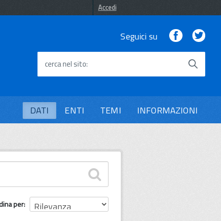
Accedi
Facebook
Twi
Seguici su
cerca nel sito
DATI
ENTI
TEMI
INFORMAZIONI
dina per