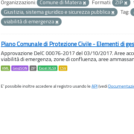
Organizzazioni:
Comune di Matera
Formati:
ZIP
Giustizia, sistema giuridico e sicurezza pubblica
Tag:
viabilità di emergenza
Piano Comunale di Protezione Civile - Elementi di ges
Approvazione DelC 00076-2017 del 03/10/2017. Aree accog
viabilità di emergenza, zone di confluenza, aree ammass
KML
GeoJSON
ZIP
Excel XLSX
CSV
E' possibile inoltre accedere al registro usando le
API
(vedi
Documentazi