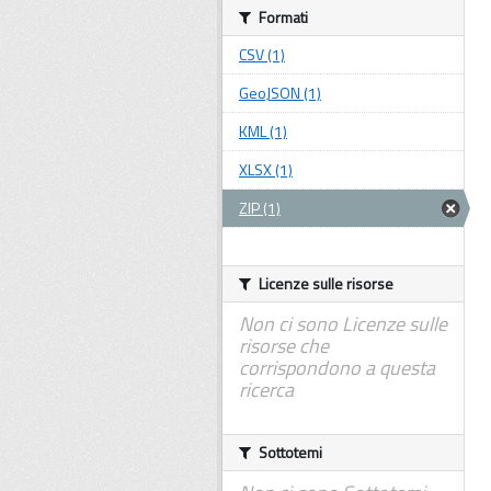
Formati
CSV (1)
GeoJSON (1)
KML (1)
XLSX (1)
ZIP (1)
Licenze sulle risorse
Non ci sono Licenze sulle
risorse che
corrispondono a questa
ricerca
Sottotemi