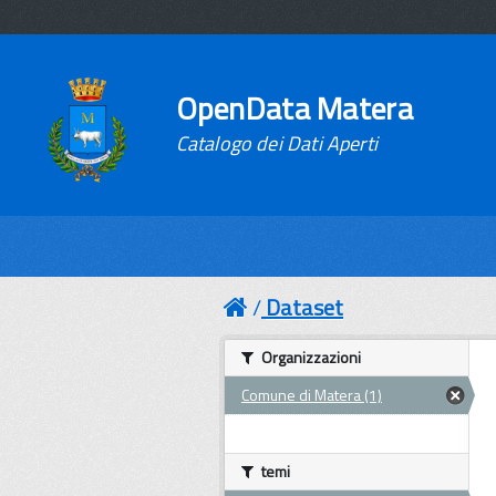
OpenData Matera
Catalogo dei Dati Aperti
Dataset
Organizzazioni
Comune di Matera (1)
temi