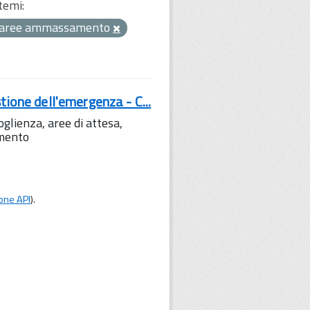
temi:
aree ammassamento
tione dell'emergenza - C...
lienza, aree di attesa,
amento
one API
).