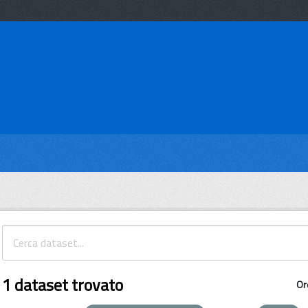
1 dataset trovato
Or