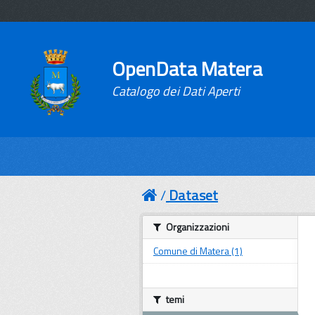
OpenData Matera
Catalogo dei Dati Aperti
Dataset
Organizzazioni
Comune di Matera (1)
temi