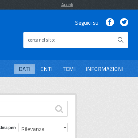
Accedi
Facebook
Twi
Seguici su
cerca nel sito
DATI
ENTI
TEMI
INFORMAZIONI
dina per