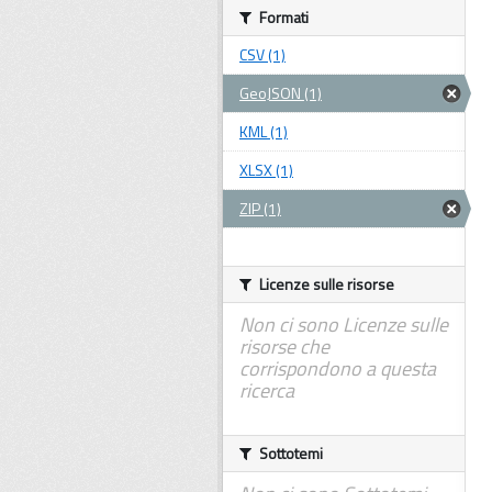
Formati
CSV (1)
GeoJSON (1)
KML (1)
XLSX (1)
ZIP (1)
Licenze sulle risorse
Non ci sono Licenze sulle
risorse che
corrispondono a questa
ricerca
Sottotemi