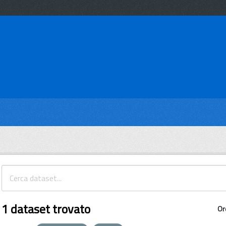
1 dataset trovato
Or