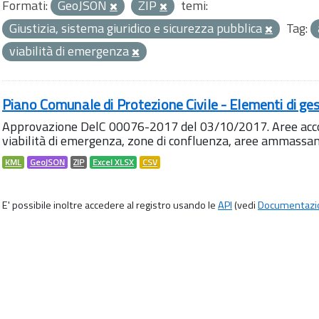
Formati:
GeoJSON
ZIP
temi:
Giustizia, sistema giuridico e sicurezza pubblica
Tag:
viabilità di emergenza
Piano Comunale di Protezione Civile - Elementi di ges
Approvazione DelC 00076-2017 del 03/10/2017. Aree accog
viabilità di emergenza, zone di confluenza, aree ammass
KML
GeoJSON
ZIP
Excel XLSX
CSV
E' possibile inoltre accedere al registro usando le
API
(vedi
Documentazi