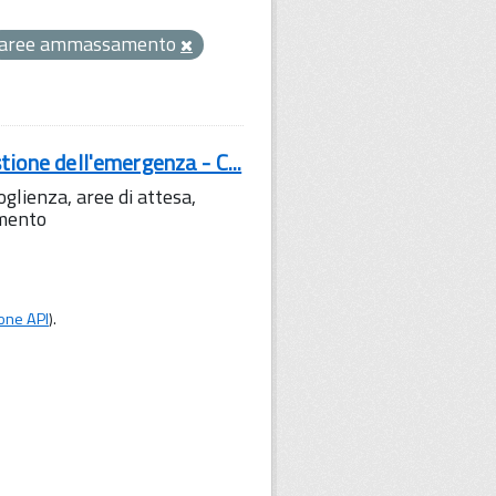
aree ammassamento
tione dell'emergenza - C...
lienza, aree di attesa,
amento
one API
).