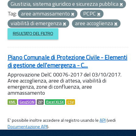
Giustizia, sistema giuridico e sicurezza pubblica
Tag:
aree ammassamento
PCPC
viabilità di emergenza
aree accoglienza
RISULTATO DEL FILTRO
Piano Comunale di Protezione Civile - Elementi
di gestione dell'emergenza - C...
Approvazione DelC 00076-2017 del 03/10/2017.
Aree accoglienza, aree di attesa, viabilità di
emergenza, zone di confluenza, aree
ammassamento
KML
GeoJSON
ZIP
Excel XLSX
CSV
E' possibile inoltre accedere al registro usando le
API
(vedi
Documentazione API
).