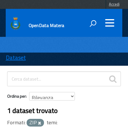
Accedi
OpenData Matera
DATI
ENTI
Dataset
TEMI
INFORMAZIONI
Ordina per
1 dataset trovato
Formati:
ZIP
temi: