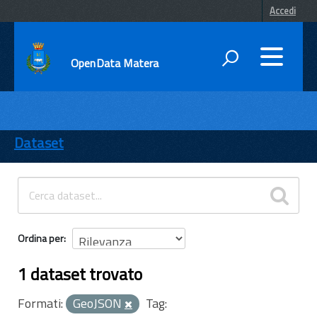
Accedi
OpenData Matera
DATI
ENTI
Dataset
TEMI
INFORMAZIONI
Ordina per
1 dataset trovato
Formati:
GeoJSON
Tag: