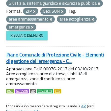
Giustizia, sistema giuridico e sicurezza pubblica
Formati:
ZIP
GeoJSON
Tag:
aree ammassamento
aree accoglienza
emergenze
RISULTATO DEL FILTRO
Piano Comunale di Protezione Civile - Elementi
di gestione dell'emergenza - C...
Approvazione DelC 00076-2017 del 03/10/2017.
Aree accoglienza, aree di attesa, viabilità di
emergenza, zone di confluenza, aree
ammassamento
KML
GeoJSON
ZIP
Excel XLSX
CSV
E' possibile inoltre accedere al registro usando le
API
(vedi