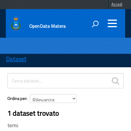
Accedi
OpenData Matera
DATI
ENTI
Dataset
TEMI
INFORMAZIONI
Ordina per
1 dataset trovato
temi: