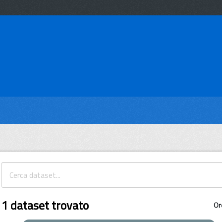
1 dataset trovato
Or