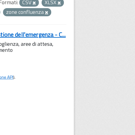
Formati:
CSV
XLSX
zone confluenza
tione dell'emergenza - C...
lienza, aree di attesa,
amento
one API
).