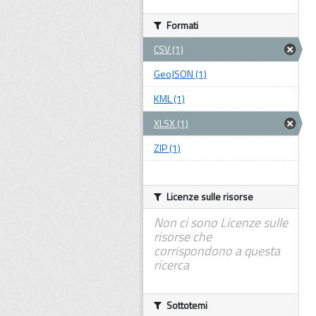
Formati
CSV (1)
GeoJSON (1)
KML (1)
XLSX (1)
ZIP (1)
Licenze sulle risorse
Non ci sono Licenze sulle
risorse che
corrispondono a questa
ricerca
Sottotemi