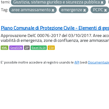
temi:
Giustizia, sistema giuridico e sicurezza pubblica
Tag:
aree ammassamento
emergenze
PCPC
Piano Comunale di Protezione Civile - Elementi di ges
Approvazione DelC 00076-2017 del 03/10/2017. Aree accog
viabilità di emergenza, zone di confluenza, aree ammass
KML
GeoJSON
ZIP
Excel XLSX
CSV
E' possibile inoltre accedere al registro usando le
API
(vedi
Documentazi