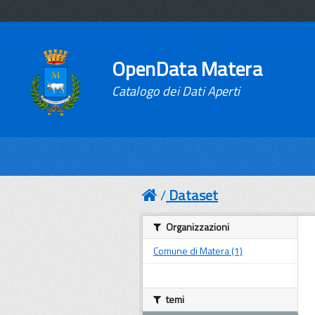
OpenData Matera
Catalogo dei Dati Aperti
Dataset
Organizzazioni
Comune di Matera (1)
temi