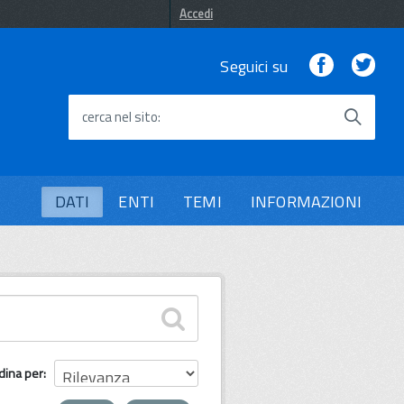
Accedi
Facebook
Twi
Seguici su
cerca nel sito
DATI
ENTI
TEMI
INFORMAZIONI
dina per