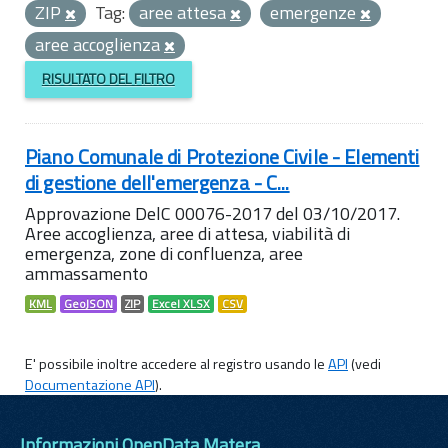
ZIP
Tag:
aree attesa
emergenze
aree accoglienza
RISULTATO DEL FILTRO
Piano Comunale di Protezione Civile - Elementi
di gestione dell'emergenza - C...
Approvazione DelC 00076-2017 del 03/10/2017.
Aree accoglienza, aree di attesa, viabilità di
emergenza, zone di confluenza, aree
ammassamento
KML
GeoJSON
ZIP
Excel XLSX
CSV
E' possibile inoltre accedere al registro usando le
API
(vedi
Documentazione API
).
Informazioni OpenData Matera