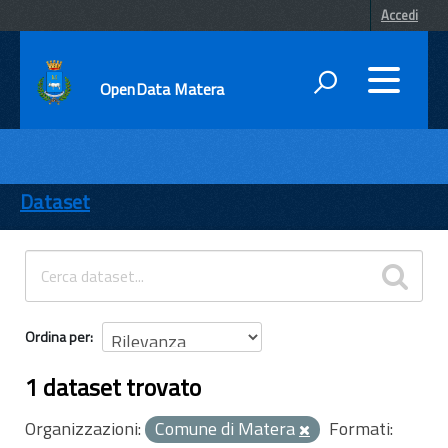
Accedi
OpenData Matera
DATI
ENTI
Dataset
TEMI
INFORMAZIONI
Ordina per
1 dataset trovato
Organizzazioni:
Comune di Matera
Formati: